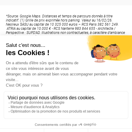
*Source: Google Maps. Distances et temps de parcours donnés à titre
indicatif. (1) Grille de prix exprimée hors parking. Valeur au 16/02/26.
Neolieux SASU au capital de 10 325 000 euros – RCS Paris 382 561 249.
ATRIA au capital de 10.000 € - RCS Nanterre 983 844 655 - Architecte /
Perspective : SUPD’AD. Illustrations non contractuelles, à caractère d’ambiance
dues à libre interprétation de l’artiste et susceptible de modifications.
(2) Hors frais éventuels liés à l’emprunt et hors frais d’hypothèque, de caution
ou de privilège de prêteur de deniers ou tous autres frais éventuels de garantie
et frais bancaires liés au financement de l’acquisition, pour les 20
premières réservations, à partir du 27/01/2026 portant sur une sélection de
lots, selon les stocks disponibles sur la période et avec une signature de l’acte
notarié au plus tard à la date fixée dans le contrat de réservation. Offre non
cumulable avec toute autre offre promotionnelle en cours ou à venir.
Voir les conditions auprès de nos conseillers de vente Neolieux
Mentions légales
Powered by Elixir