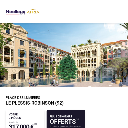
PLACE DES LUMIERES
LE PLESSIS-ROBINSON
(92)
VOTRE
FRAIS DE NOTAIRE
3 PIÈCES
(2)
OFFERTS
à partir de
(1)
317 000 €
pour les 20 premiers réservataires