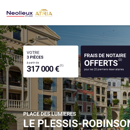
VOTRE
FRAIS DE NOTAIRE
3 PIÈCES
(2)
OFFERTS
à partir de
(1)
317 000 €
pour les 20 premiers réservataires
PLACE DES LUMIERES
LE PLESSIS-ROBINS