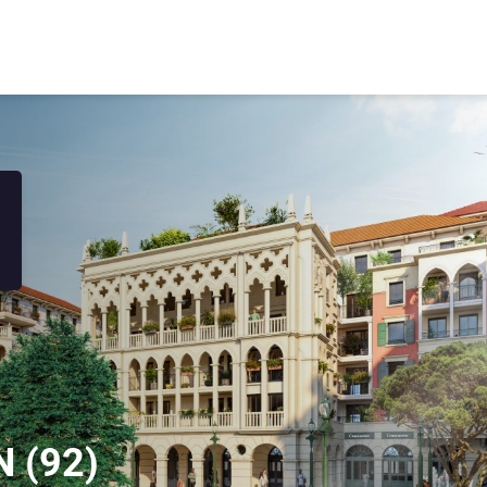
ON
(92)