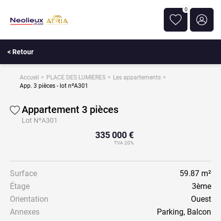
0
< Retour
Accueil
PLACE DES LUMIERES
Les appartements
App. 3 pièces - lot nºA301
Appartement 3 pièces
Lot NºA301
335 000 €
TVA 20%
Surface
59.87 m²
Étage
3ème
Orientation
Ouest
Annexes
Parking, Balcon