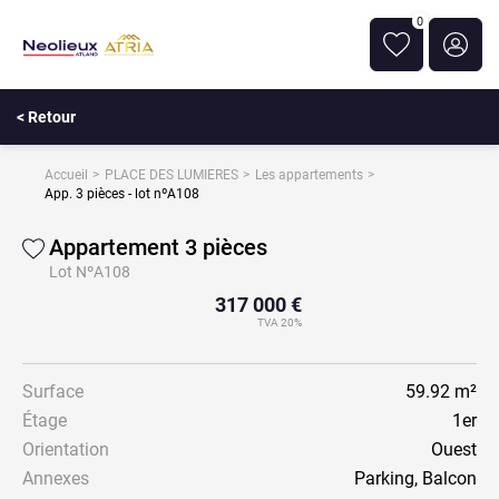
0
< Retour
Accueil
PLACE DES LUMIERES
Les appartements
App. 3 pièces - lot nºA108
Appartement 3 pièces
Lot NºA108
317 000 €
TVA 20%
Surface
59.92 m²
Étage
1er
Orientation
Ouest
Annexes
Parking, Balcon