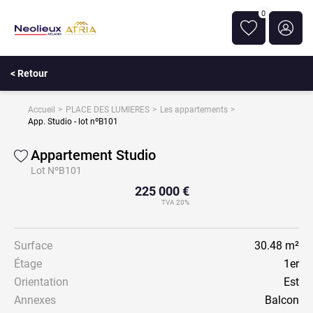
0
< Retour
Accueil
PLACE DES LUMIERES
Les appartements
App. Studio - lot nºB101
Appartement Studio
Lot NºB101
225 000 €
TVA 20%
Surface
30.48 m²
Étage
1er
Orientation
Est
Annexes
Balcon