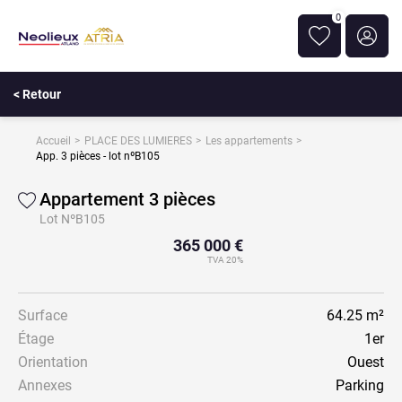
0
< Retour
Accueil
PLACE DES LUMIERES
Les appartements
App. 3 pièces - lot nºB105
Appartement 3 pièces
Lot NºB105
365 000 €
TVA 20%
Surface
64.25 m²
Étage
1er
Orientation
Ouest
Annexes
Parking