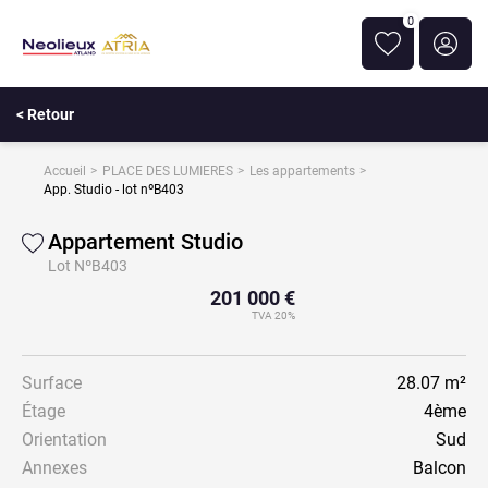
0
< Retour
Accueil
PLACE DES LUMIERES
Les appartements
App. Studio - lot nºB403
Appartement Studio
Lot NºB403
201 000 €
TVA 20%
Surface
28.07 m²
Étage
4ème
Orientation
Sud
Annexes
Balcon