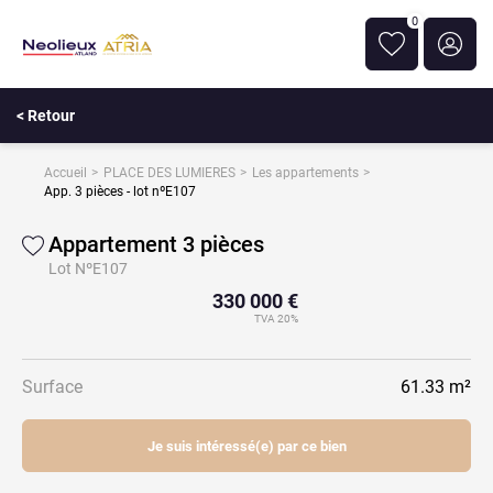
0
< Retour
Accueil
PLACE DES LUMIERES
Les appartements
App. 3 pièces - lot nºE107
Appartement 3 pièces
Lot NºE107
330 000 €
TVA 20%
Surface
61.33 m²
Je suis intéressé(e) par ce bien